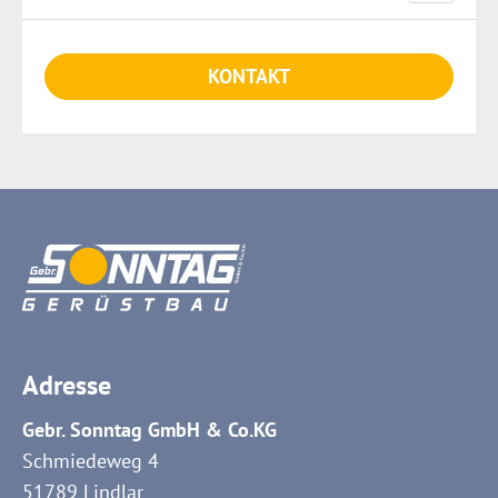
SONDERKONSTRUKTIONEN
EVENTS
STELLENANGEBOTE
KONTAKT
ZUSATZLEISTUNGEN
BAUTECHNIK
AUSBILDUNG
WARENHANDEL
ÜBER UNS
ERFOLGSGESCHICHTEN
BEWERBUNGSTIPPS
Adresse
Gebr. Sonntag GmbH & Co.KG
Schmiedeweg 4
51789 Lindlar