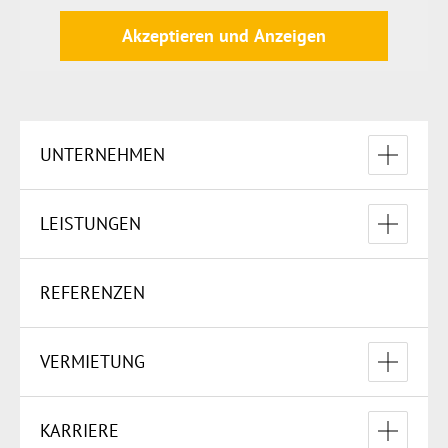
Akzeptieren und Anzeigen
UNTERNEHMEN
GESCHICHTE
LEISTUNGEN
GESCHÄFTSLEITUNG
ARBEITS- UND SCHUTZGERÜSTE
REFERENZEN
SCHUTZ-EINHAUSUNG
VERMIETUNG
WETTERSCHUTZDÄCHER
FAHRGERÜSTE
KARRIERE