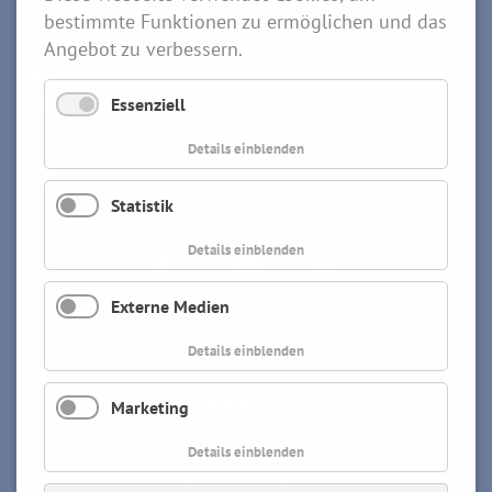
bestimmte Funktionen zu ermöglichen und das
Karriere
Angebot zu verbessern.
Leistungen
Vermietung
Essenziell
Details einblenden
Statistik
Folge uns
Details einblenden
Externe Medien
Details einblenden
Impressum
Datenschutz
Marketing
AGB
Details einblenden
Online-Lexikon