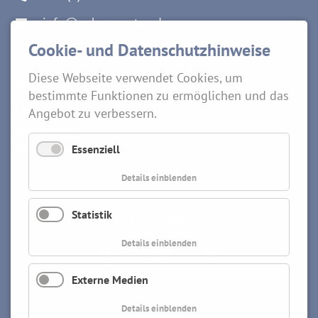
info@gebr-sonntag.de
Cookie- und Datenschutzhinweise
Links
Diese Webseite verwendet Cookies, um
bestimmte Funktionen zu ermöglichen und das
Karriere
Angebot zu verbessern.
Leistungen
Vermietung
Essenziell
Details einblenden
Statistik
Folge uns
Details einblenden
Externe Medien
Details einblenden
Impressum