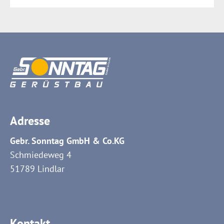
ZUSATZLEISTUNGEN
BAUTECHNIK
AUSBILDUNG
WARENHANDEL
ÜBER UNS
ERFOLGSGESCHICHTEN
BEWERBUNGSTIPPS
Adresse
Gebr. Sonntag GmbH & Co.KG
Schmiedeweg 4
51789 Lindlar
Kontakt