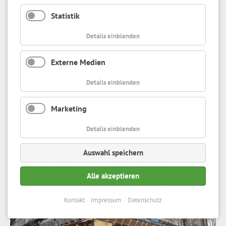
Statistik
Senioren Park Bensberg
Details einblenden
Neubau eines Senioren Parks in Bergisch
Externe Medien
Gladbach Bensberg. Ein Projekt wo das Gerüst
Details einblenden
mit wächst.
Marketing
Mehr erfahren
Details einblenden
Auswahl speichern
Alle akzeptieren
Kontakt
Impressum
Datenschutz